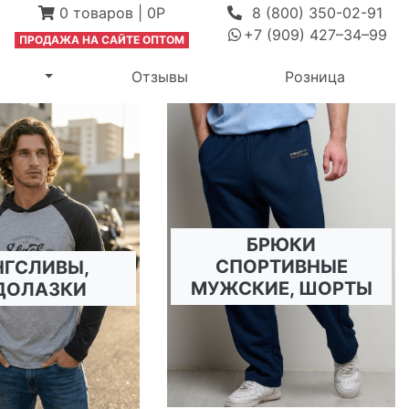
0
товаров
|
0Р
8 (800) 350-02-91
+7 (909) 427–34–99
ПРОДАЖА Н
А САЙТЕ ОПТОМ
ыпадающее меню
Переключить выпадающее меню
Отзывы
Розница
БРЮКИ
СПОРТИВНЫЕ
НГСЛИВЫ,
МУЖСКИЕ, ШОРТЫ
ДОЛАЗКИ