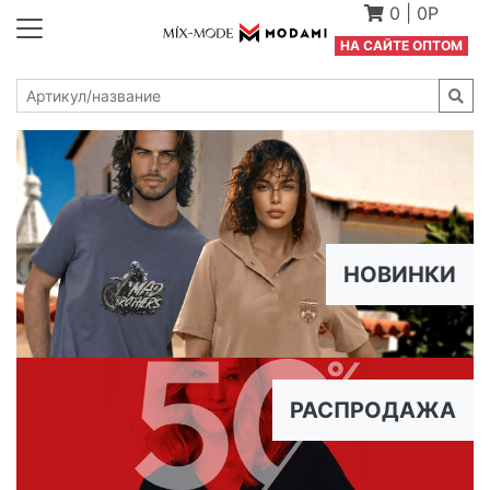
0
|
0Р
Н
А САЙТЕ ОПТОМ
НОВИНКИ
РАСПРОДАЖА