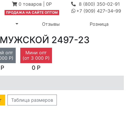
0
товаров
|
0Р
8 (800) 350-02-91
+7 (909) 427–34–99
ПРОДАЖА Н
А САЙТЕ ОПТОМ
выпадающее меню
Переключить выпадающее меню
м
Отзывы
Розница
 МУЖСКОЙ
2497-23
й опт
Мини опт
000 Р)
(от 3 000 Р)
 Р
0 Р
г
Таблица размеров