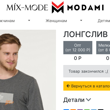
Переключить выпадающее меню
Переключить 
жчинам
Женщинам
Детя
ЛОНГСЛИВ
Опт
Мелки
(от 12 000 Р)
(от 8 
0 Р
0
Товар закончился :,(
Вернуться в катало
Детали