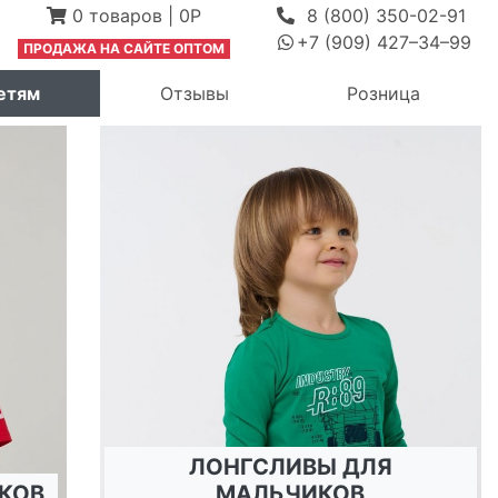
0
товаров
|
0Р
8 (800) 350-02-91
+7 (909) 427–34–99
ПРОДАЖА Н
А САЙТЕ ОПТОМ
 выпадающее меню
етям
Отзывы
Розница
ЛОНГСЛИВЫ ДЛЯ
КОВ
МАЛЬЧИКОВ