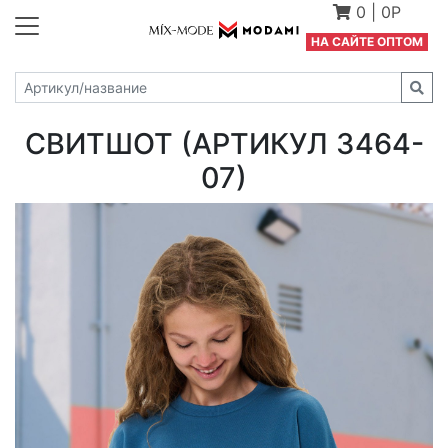
0
|
0Р
Н
А САЙТЕ ОПТОМ
СВИТШОТ (АРТИКУЛ 3464-
07)