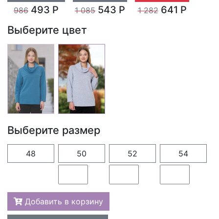
493 Р
543 Р
641 Р
986
1 085
1 282
Выберите цвет
Выберите размер
48
50
52
54
Добавить в корзину