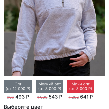
Опт
Мелкий опт
Мини опт
(от 12 000 Р)
(от 8 000 Р)
(от 3 000 Р)
493 Р
543 Р
641 Р
986
1 085
1 282
Выберите цвет