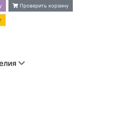
у
Проверить корзину
г
делия