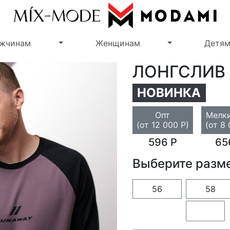
Переключить выпадающее меню
Переключить 
жчинам
Женщинам
Детя
ЛОНГСЛИВ
НОВИНКА
Опт
Мелки
(от 12 000 Р)
(от 8 
596 Р
65
Выберите разм
56
58