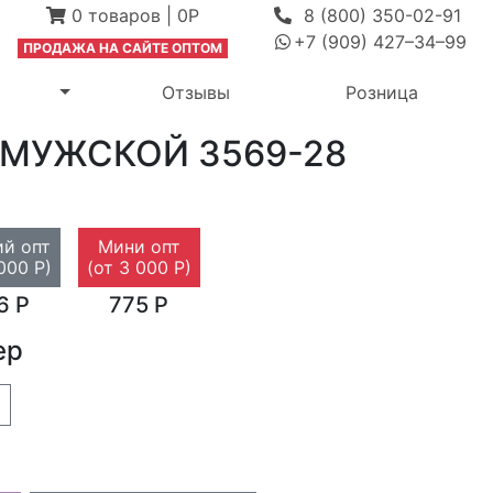
0
товаров
|
0Р
8 (800) 350-02-91
+7 (909) 427–34–99
ПРОДАЖА Н
А САЙТЕ ОПТОМ
выпадающее меню
Переключить выпадающее меню
м
Отзывы
Розница
 МУЖСКОЙ
3569-28
й опт
Мини опт
000 Р)
(от 3 000 Р)
6 Р
775 Р
ер