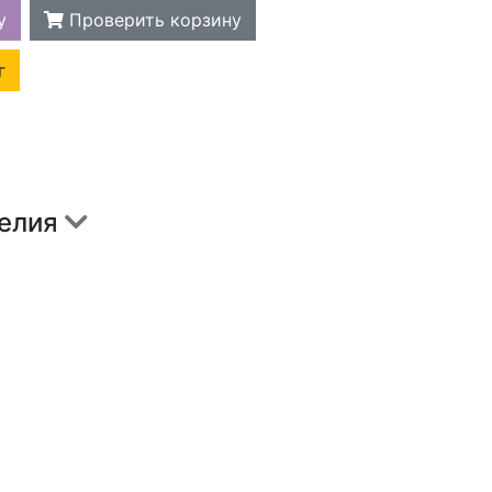
у
Проверить корзину
г
делия