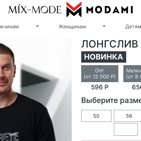
Переключить выпадающее меню
Переключить 
жчинам
Женщинам
Детя
ЛОНГСЛИВ
НОВИНКА
Опт
Мелки
(от 12 000 Р)
(от 8 
596 Р
65
Выберите разм
50
56