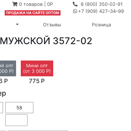
0
товаров
|
0Р
8 (800) 350-02-91
+7 (909) 427–34–99
ПРОДАЖА Н
А САЙТЕ ОПТОМ
выпадающее меню
Переключить выпадающее меню
м
Отзывы
Розница
 МУЖСКОЙ
3572-02
й опт
Мини опт
000 Р)
(от 3 000 Р)
6 Р
775 Р
ер
58