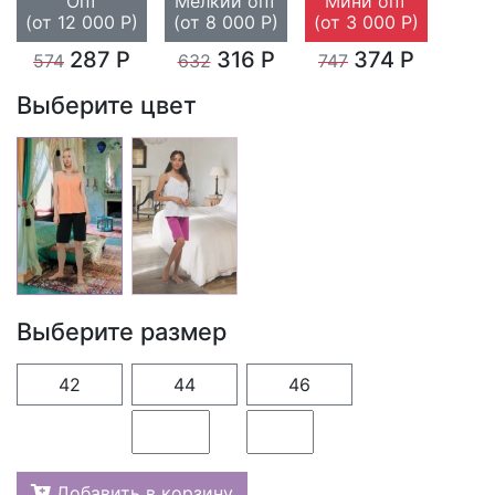
Опт
Мелкий опт
Мини опт
(от 12 000 Р)
(от 8 000 Р)
(от 3 000 Р)
287 Р
316 Р
374 Р
574
632
747
Выберите цвет
Выберите размер
42
44
46
Добавить в корзину