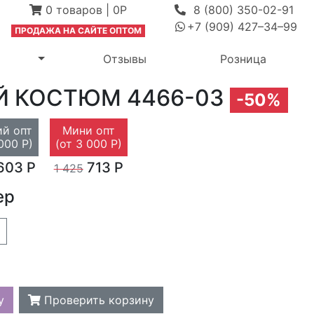
0
товаров
|
0Р
8 (800) 350-02-91
+7 (909) 427–34–99
ПРОДАЖА Н
А САЙТЕ ОПТОМ
выпадающее меню
Переключить выпадающее меню
м
Отзывы
Розница
Й КОСТЮМ
4466-03
-50%
й опт
Мини опт
000 Р)
(от 3 000 Р)
603 Р
713 Р
1 425
ер
у
Проверить корзину