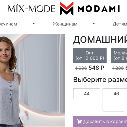
Переключить выпадающее меню
Переключить 
жчинам
Женщинам
Детя
ДОМАШНИ
Опт
Мелки
(от 12 000 Р)
(от 8 
548 Р
1 096
1 206
Выберите разм
44
46
Добавить в корзин