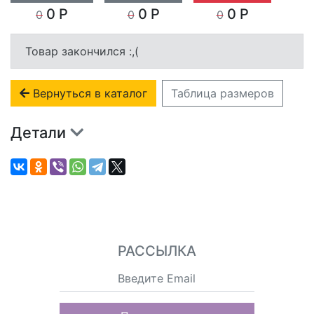
0 Р
0 Р
0 Р
0
0
0
Товар закончился :,(
Вернуться в каталог
Таблица размеров
Детали
РАССЫЛКА