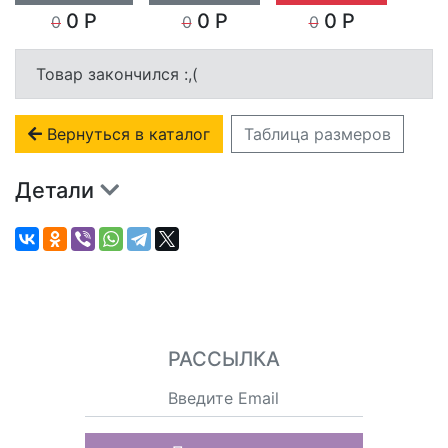
0 Р
0 Р
0 Р
0
0
0
Товар закончился :,(
Вернуться в каталог
Таблица размеров
Детали
РАССЫЛКА