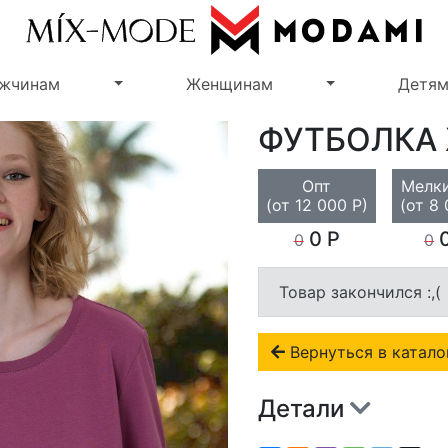
Переключить выпадающее меню
Переключить 
жчинам
Женщинам
Детя
ФУТБОЛКА
Опт
Мелки
(от 12 000 Р)
(от 8 
0 Р
0
0
0
Товар закончился :,(
Вернуться в катало
Детали