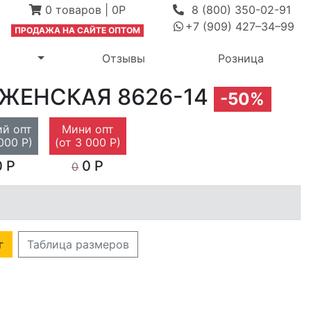
0
товаров
|
0Р
8 (800) 350-02-91
+7 (909) 427–34–99
ПРОДАЖА Н
А САЙТЕ ОПТОМ
выпадающее меню
Переключить выпадающее меню
м
Отзывы
Розница
 ЖЕНСКАЯ
8626-14
-50%
й опт
Мини опт
000 Р)
(от 3 000 Р)
 Р
0 Р
0
г
Таблица размеров