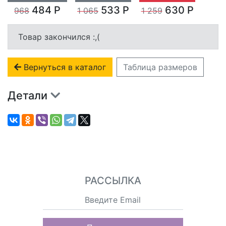
484 Р
533 Р
630 Р
968
1 065
1 259
Товар закончился :,(
Вернуться в каталог
Таблица размеров
Детали
РАССЫЛКА