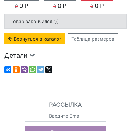
0 Р
0 Р
0 Р
0
0
0
Товар закончился :,(
Вернуться в каталог
Таблица размеров
Детали
РАССЫЛКА