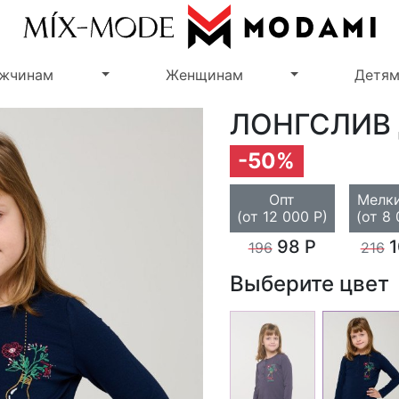
Переключить выпадающее меню
Переключить 
жчинам
Женщинам
Детя
ЛОНГСЛИВ
-50%
Опт
Мелки
(от 12 000 Р)
(от 8 
98 Р
1
196
216
Выберите цвет