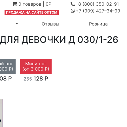
0
товаров
|
0Р
8 (800) 350-02-91
+7 (909) 427–34–99
ПРОДАЖА Н
А САЙТЕ ОПТОМ
выпадающее меню
Переключить выпадающее меню
м
Отзывы
Розница
 ДЛЯ ДЕВОЧКИ
Д 030/1-26
й опт
Мини опт
000 Р)
(от 3 000 Р)
08 Р
128 Р
255