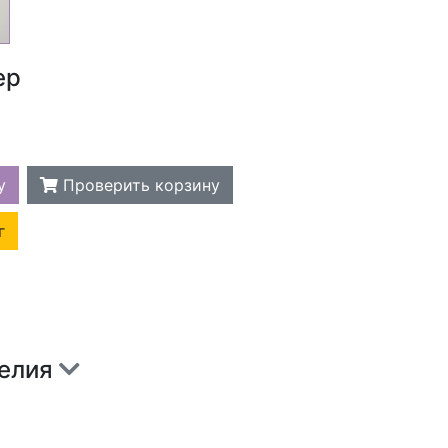
ер
у
Проверить корзину
г
делия