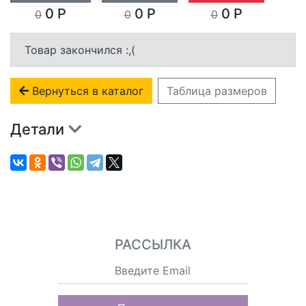
0 Р
0 Р
0 Р
0
0
0
Товар закончился :,(
Вернуться в каталог
Таблица размеров
Детали
РАССЫЛКА