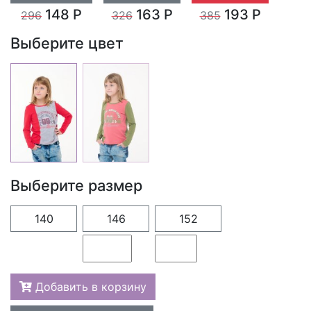
148 Р
163 Р
193 Р
296
326
385
Выберите цвет
Выберите размер
140
146
152
Добавить в корзину