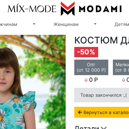
Переключить выпадающее меню
Переключить 
жчинам
Женщинам
Детя
КОСТЮМ Д
-50%
Опт
Мелки
(от 12 000 Р)
(от 8 
0 Р
0
0
0
Товар закончился :,(
Вернуться в катало
Детали