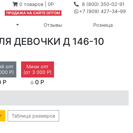
0
товаров
|
0Р
8 (800) 350-02-91
+7 (909) 427–34–99
ПРОДАЖА Н
А САЙТЕ ОПТОМ
выпадающее меню
Переключить выпадающее меню
м
Отзывы
Розница
ЛЯ ДЕВОЧКИ
Д 146-10
й опт
Мини опт
000 Р)
(от 3 000 Р)
 Р
0 Р
0
г
Таблица размеров