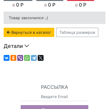
0 Р
0 Р
0 Р
0
0
0
Товар закончился :,(
Вернуться в каталог
Таблица размеров
Детали
РАССЫЛКА