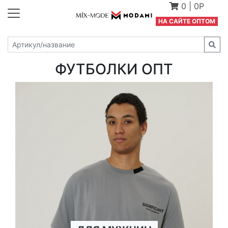
0
|
0Р
Н
А САЙТЕ ОПТОМ
ФУТБОЛКИ ОПТ